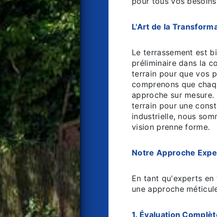
pour tous vos besoins
L'Art de la Transforma
Le terrassement est b
préliminaire dans la co
terrain pour que vos 
comprenons que chaque
approche sur mesure.
terrain pour une const
industrielle, nous som
vision prenne forme.
Notre Approche Exper
En tant qu'experts en
une approche méticule
1. Évaluation Complèt