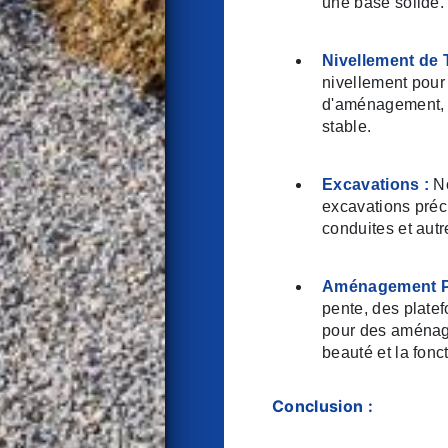
une base solide.
Nivellement de T
nivellement pour 
d'aménagement, n
stable.
Excavations :
No
excavations préci
conduites et autr
Aménagement P
pente, des plate
pour des aménag
beauté et la fonc
Conclusion :