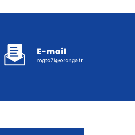
E-mail
mgta71@orange.fr