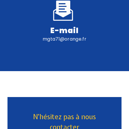
E-mail
mgta71@orange.fr
N'hésitez pas à nous
contacter