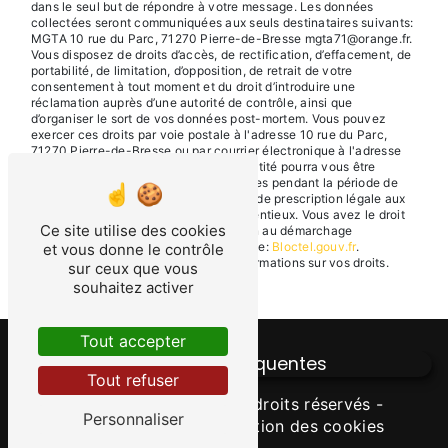
dans le seul but de répondre à votre message. Les données
collectées seront communiquées aux seuls destinataires suivants:
MGTA 10 rue du Parc, 71270 Pierre-de-Bresse mgta71@orange.fr.
Vous disposez de droits d’accès, de rectification, d’effacement, de
portabilité, de limitation, d’opposition, de retrait de votre
consentement à tout moment et du droit d’introduire une
réclamation auprès d’une autorité de contrôle, ainsi que
d’organiser le sort de vos données post-mortem. Vous pouvez
exercer ces droits par voie postale à l'adresse 10 rue du Parc,
71270 Pierre-de-Bresse ou par courrier électronique à l'adresse
mgta71@orange.fr. Un justificatif d'identité pourra vous être
demandé. Nous conservons vos données pendant la période de
prise de contact puis pendant la durée de prescription légale aux
fins probatoires et de gestion des contentieux. Vous avez le droit
Ce site utilise des cookies
de vous inscrire sur la liste d'opposition au démarchage
téléphonique, disponible à cette adresse:
Bloctel.gouv.fr
.
et vous donne le contrôle
Consultez le site cnil.fr pour plus d’informations sur vos droits.
sur ceux que vous
souhaitez activer
Tout accepter
Recherches fréquentes
Tout refuser
©
Vistalid
- 2026 - Tous droits réservés -
Personnaliser
Mentions légales
-
Gestion des cookies