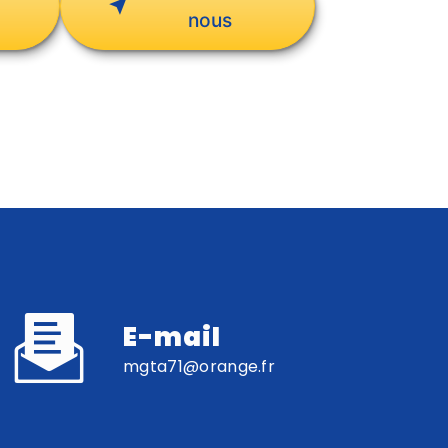
nous
E-mail
mgta71@orange.fr