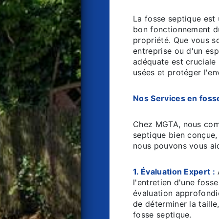
La fosse septique est 
bon fonctionnement d
propriété. Que vous s
entreprise ou d'un es
adéquate est cruciale 
usées et protéger l'e
Nos Services en fosse
Chez MGTA, nous comp
septique bien conçue,
nous pouvons vous aid
1. Évaluation Expert :
A
l'entretien d'une foss
évaluation approfondi
de déterminer la taille
fosse septique.