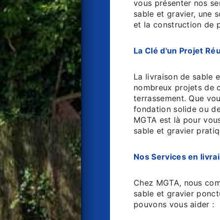
vous présenter nos ser
sable et gravier, une 
et la construction de p
La Clé d'un Projet Réus
La livraison de sable 
nombreux projets de 
terrassement. Que vou
fondation solide ou de
MGTA est là pour vous 
sable et gravier pratiq
Nos Services en livrai
Chez MGTA, nous comp
sable et gravier ponct
pouvons vous aider :