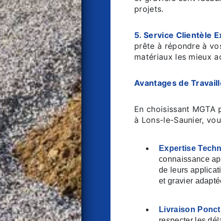
projets.
5. Service Clientèle E
prête à répondre à vos
matériaux les mieux a
Avantages de Travail
En choisissant MGTA po
à Lons-le-Saunier, vou
Expertise Techn
connaissance app
de leurs applicat
et gravier adapté
Livraison Ponctu
respecter les dé