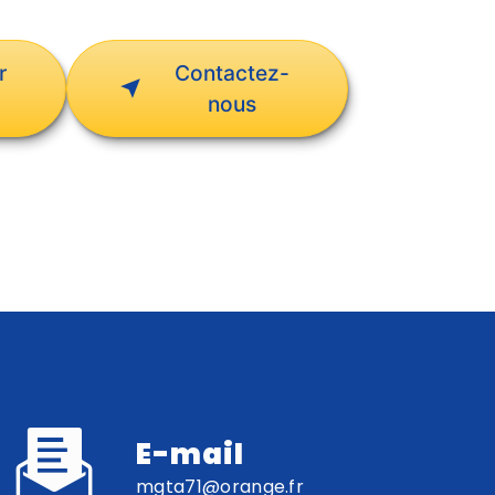
r
Contactez-
nous
E-mail
mgta71@orange.fr